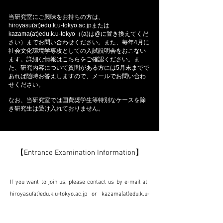
当研究室にご興味をお持ちの方は、
hiroyasu(at)edu.k.u-tokyo.ac.jpまたは
kazama(at)edu.k.u-tokyo（(a)は@に置き換えてくだ
さい）までお問い合わせください。また、毎年4月に
社会文化環境学専攻としての入試説明
会をおこない
ます。詳細な情報は
こちら
をご確認ください
。ま
た、研究内容について質問がある方には5月末までで
あれば随時お答えしますので、メールでお問い合わ
せください。
なお、当研究室では国費奨学生等特別なケースを除
き研究生は受け入れておりません。
【
】
Entrance Examination Information
If you want to join us, please contact us by e-mail at ​
hiroyasu(at)
edu.k.u-tokyo.ac.jp
or kazama(at)edu.k.u-
tokyo.ac.jp (replace (at) by @). Please also see the
information of
entrance exam
and
briefing sessions.