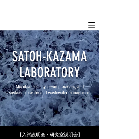
SATOH-KAZAMA
LABORATORY
Microbial ecology, sewer processes, and
sustainable water and wastewater management
【入試説明会・研究室説明会】